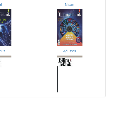
rt
Nisan
muz
Ağustos