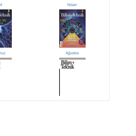
rt
Nisan
muz
Ağustos