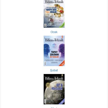
Ocak
Şubat