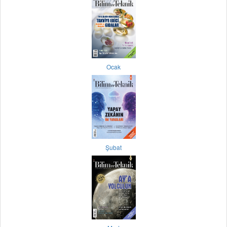
Ocak
Şubat