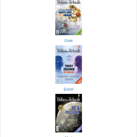
Ocak
Şubat