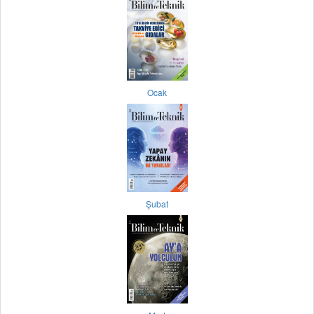
Ocak
Şubat