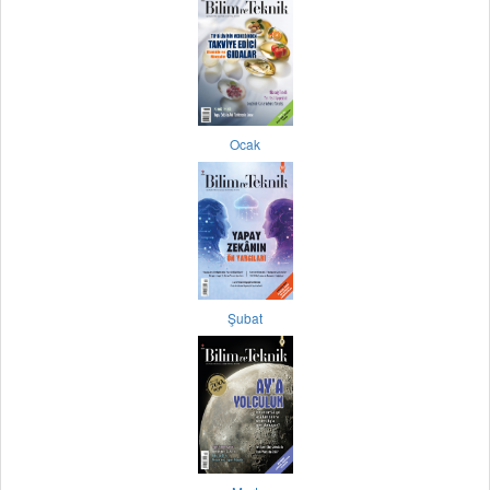
Ocak
Şubat