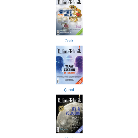
Ocak
Şubat