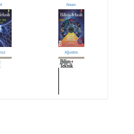
rt
Nisan
muz
Ağustos