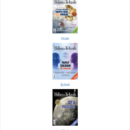
Ocak
Şubat