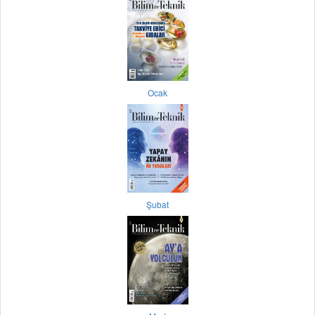
Ocak
Şubat