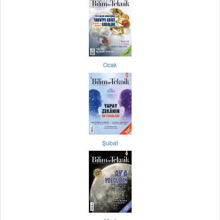
Ocak
Şubat