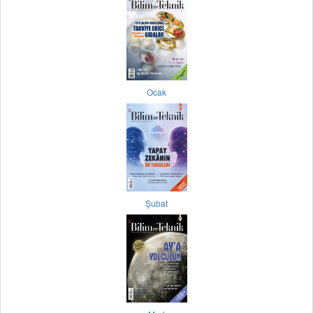
Ocak
Şubat