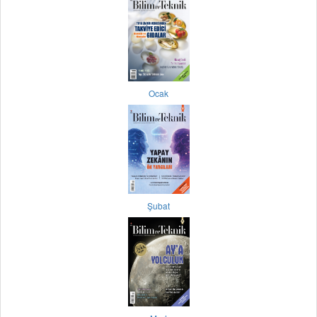
Ocak
Şubat