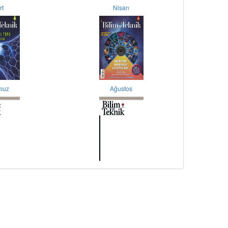
rt
Nisan
muz
Ağustos