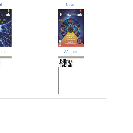
rt
Nisan
muz
Ağustos