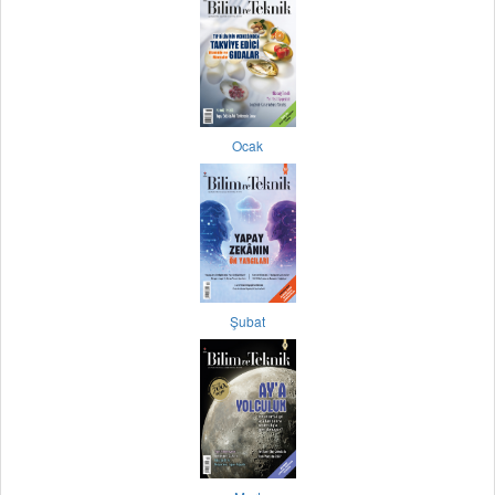
Ocak
Şubat