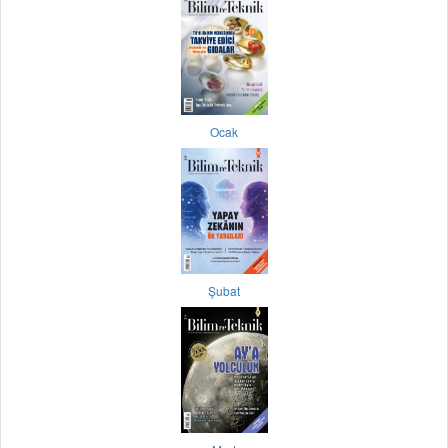
Ocak
Şubat