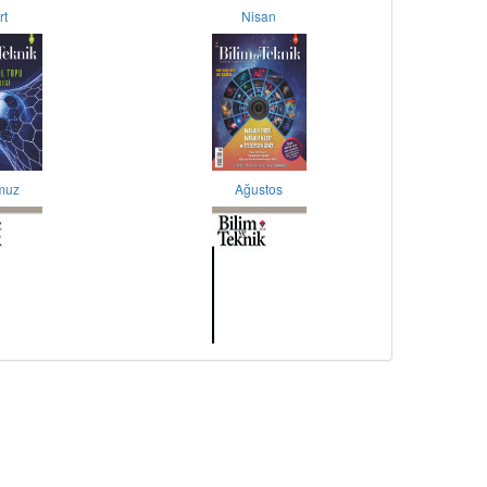
rt
Nisan
muz
Ağustos