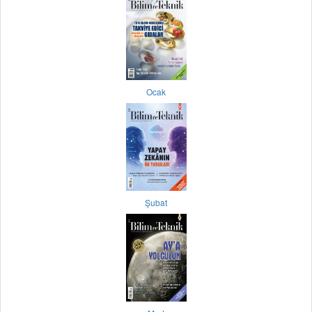
Ocak
Şubat