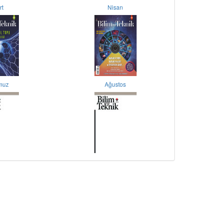
rt
Nisan
muz
Ağustos