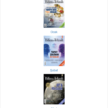
Ocak
Şubat