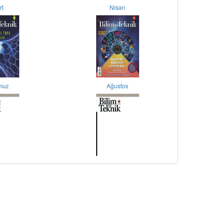
rt
Nisan
muz
Ağustos