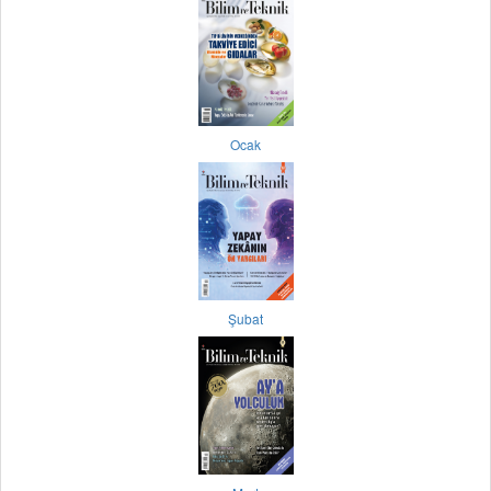
Ocak
Şubat