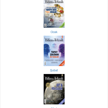
Ocak
Şubat