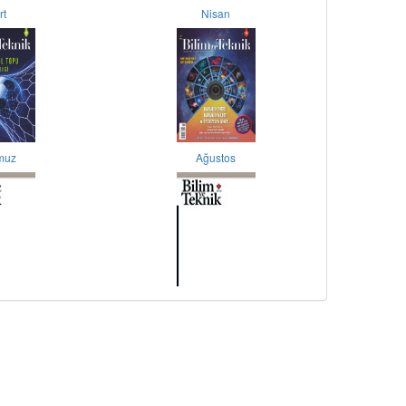
rt
Nisan
muz
Ağustos