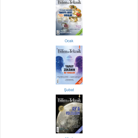
Ocak
Şubat