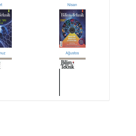
rt
Nisan
muz
Ağustos