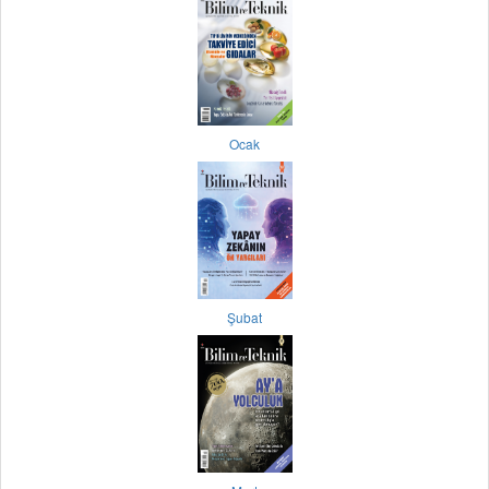
Ocak
Şubat