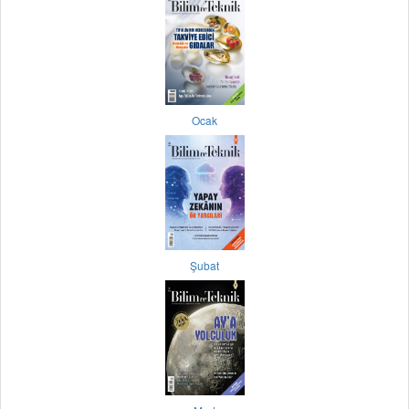
Ocak
Şubat