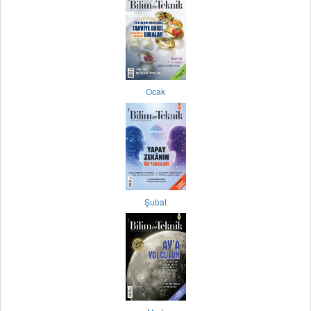
Ocak
Şubat