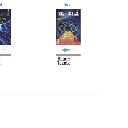
rt
Nisan
muz
Ağustos