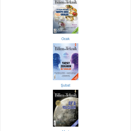
Ocak
Şubat