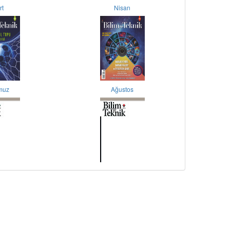
rt
Nisan
muz
Ağustos