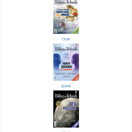
Ocak
Şubat