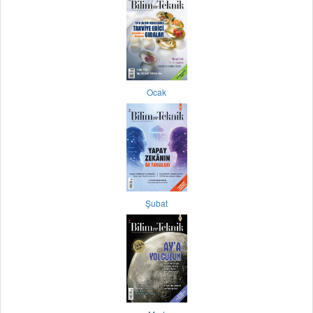
Ocak
Şubat