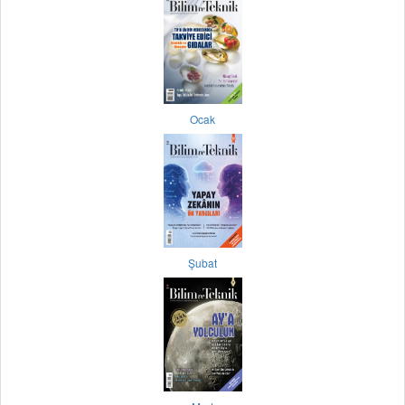
Ocak
Şubat