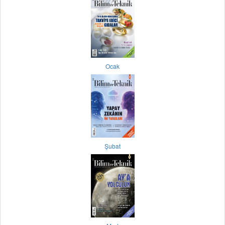
Ocak
Şubat