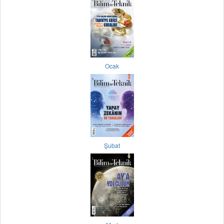
Ocak
Şubat