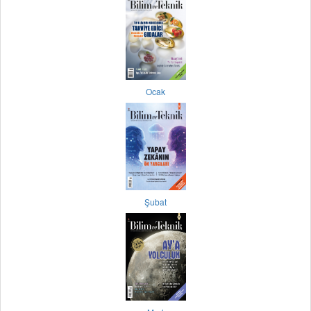
Ocak
Şubat