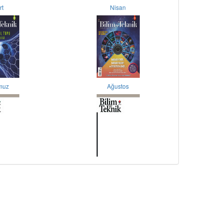
rt
Nisan
muz
Ağustos