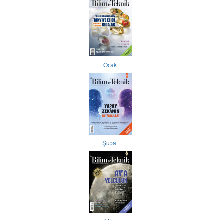
Ocak
Şubat