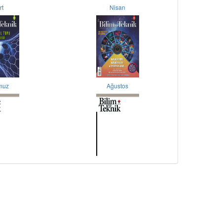
rt
Nisan
muz
Ağustos