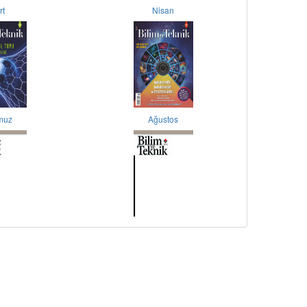
rt
Nisan
muz
Ağustos