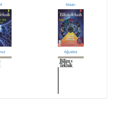
rt
Nisan
muz
Ağustos