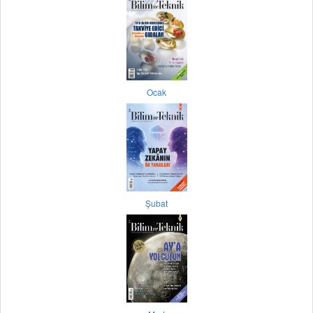
Ocak
Şubat