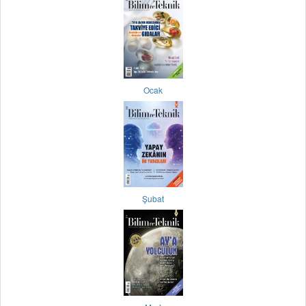
Ocak
Şubat