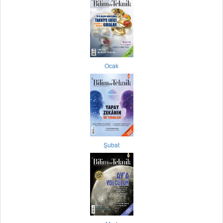
Ocak
Şubat