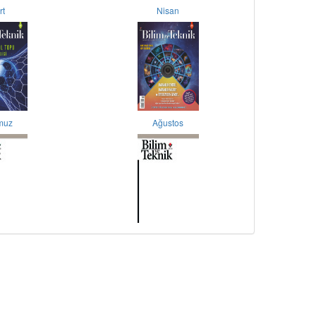
rt
Nisan
muz
Ağustos