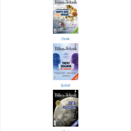
Ocak
Şubat